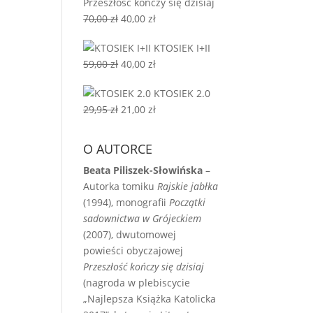
Przeszłość kończy się dzisiaj
Pierwotna
Aktualna
70,00
zł
40,00
zł
cena
cena
KTOSIEK I+II
wynosiła:
wynosi:
Pierwotna
Aktualna
59,00
zł
40,00
zł
70,00 zł.
40,00 zł.
cena
cena
KTOSIEK 2.0
wynosiła:
wynosi:
Pierwotna
Aktualna
29,95
zł
21,00
zł
59,00 zł.
40,00 zł.
cena
cena
wynosiła:
wynosi:
O AUTORCE
29,95 zł.
21,00 zł.
Beata Piliszek-Słowińska
–
Autorka tomiku
Rajskie jabłka
(1994), monografii
Początki
sadownictwa w Grójeckiem
(2007), dwutomowej
powieści obyczajowej
Przeszłość kończy się dzisiaj
(nagroda w plebiscycie
„Najlepsza Książka Katolicka