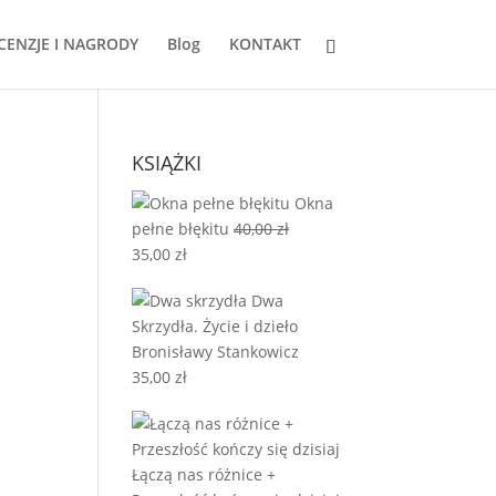
CENZJE I NAGRODY
Blog
KONTAKT
KSIĄŻKI
Okna
pełne błękitu
40,00
zł
Pierwotna
Aktualna
35,00
zł
cena
cena
Dwa
wynosiła:
wynosi:
Skrzydła. Życie i dzieło
40,00 zł.
35,00 zł.
Bronisławy Stankowicz
35,00
zł
Łączą nas różnice +