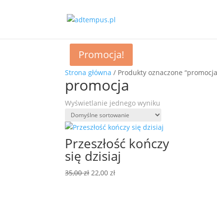
Promocja!
Strona główna
/ Produkty oznaczone “promocja
promocja
Wyświetlanie jednego wyniku
Przeszłość kończy
się dzisiaj
Pierwotna
Aktualna
35,00
zł
22,00
zł
cena
cena
wynosiła:
wynosi:
35,00 zł.
22,00 zł.